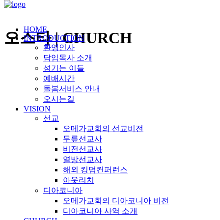
HOME
오스타 | CHURCH
INTRODUCTION
환영인사
담임목사 소개
섬기는 이들
예배시간
돌봄서비스 안내
오시는길
VISION
선교
오메가교회의 선교비전
무릎선교사
비전선교사
열방선교사
해외 킹덤컨퍼런스
아웃리치
디아코니아
오메가교회의 디아코니아 비전
디아코니아 사역 소개