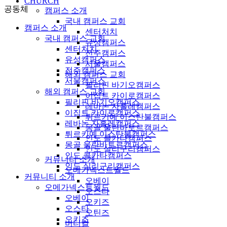
CHURCH
공동체
캠퍼스 소개
국내 캠퍼스 교회
캠퍼스 소개
센터처치
국내 캠퍼스 교회
유성캠퍼스
센터처치
전주캠퍼스
유성캠퍼스
서울캠퍼스
전주캠퍼스
해외 캠퍼스 교회
서울캠퍼스
필리핀 바기오캠퍼스
해외 캠퍼스 교회
이집트 카이로캠퍼스
필리핀 바기오캠퍼스
레바논 자흘레캠퍼스
이집트 카이로캠퍼스
튀르키예 이스탄불캠퍼스
레바논 자흘레캠퍼스
몽골 울란바토르캠퍼스
튀르키예 이스탄불캠퍼스
인도 콜카타캠퍼스
몽골 울란바토르캠퍼스
인도 실리구리캠퍼스
인도 콜카타캠퍼스
커뮤니티 소개
인도 실리구리캠퍼스
오메가넥스트월드
커뮤니티 소개
오베이
오메가넥스트월드
오스타
오베이
오키즈
오스타
오틴즈
오키즈
버티컬