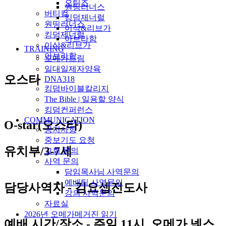
오틴즈
원띵러너스
버티컬
킹덤제너럴
원띵러너스
이삭&리브가
킹덤제너럴
아브라함
이삭&리브가
TRAINING
아브라함
오메가드림
일대일제자양육
오스타
DNA318
킹덤바이블칼리지
The Bible | 일용할 양식
킹덤컨퍼런스
COMMUNICATION
O-star(오스타)
공지사항
중보기도 요청
유치부/3-7세
교회 문의
사역 문의
담임목사님 사역문의
예배팀 사역문의
담당사역자 - 김요셉전도사
강의 사역문의
자료실
2026년 오메가메거진 읽기
예배 시간/장소 - 주일 11시, 오메가 넥스